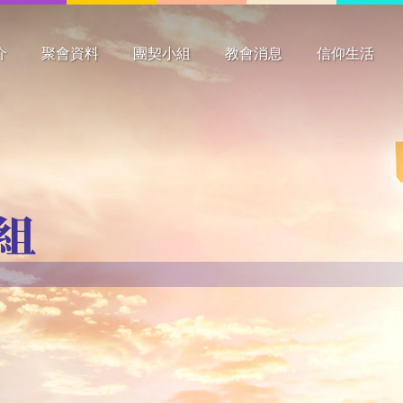
介
聚會資料
團契小組
教會消息
信仰生活
要
史
構
工
聚會時間
主日崇拜
主日學
祈禱會
團契
其他
長者
成年
青少年
兒童
最新消息
新書介紹
花絮
心潮
見證分享
靈修資料
祈禱事項
)組