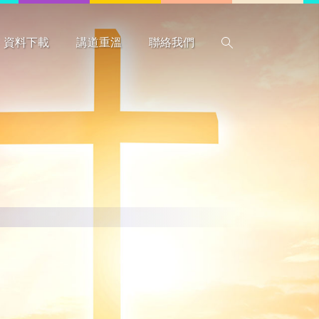
資料下載
講道重溫
聯絡我們
搜尋
惡劣天氣指引
行事曆
程序表
圖書館藏書
表格
本會資料
教牧同工