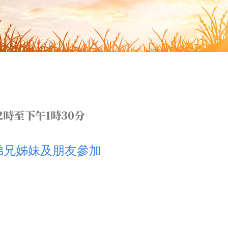
2
時至下午
1
時
30
分
弟兄姊妹及朋友參加