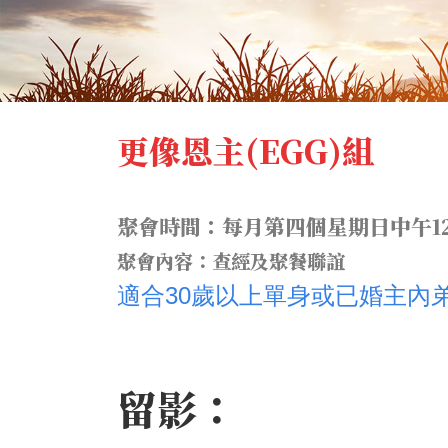
更像恩主
(EGG)
組
聚會時間：
每月第四個星期日中午
1
聚會內容：查經及聚餐聯誼
適合
30
歲以上單身或已婚主內
留影：