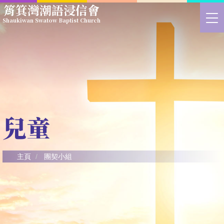
Skip
筲箕灣潮語浸信會
to
>
Shaukiwan Swatow Baptist Church
main
切
content
換
選
單
兒童
主頁
團契小組