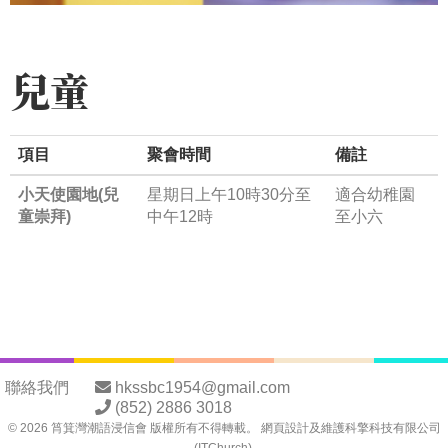
兒童
項目
聚會時間
備註
小天使園地(兒
星期日上午10時30分至
適合幼稚園
童崇拜)
中午12時
至小六
聯絡我們
hkssbc1954@gmail.com
(852) 2886 3018
©
2026
筲箕灣潮語浸信會 版權所有不得轉載。 網頁設計及維護
科擎科技有限公司