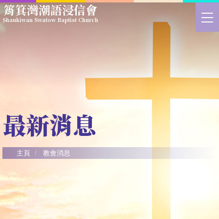
Skip
筲箕灣潮語浸信會
to
>
Shaukiwan Swatow Baptist Church
main
切
content
換
選
單
最新消息
主頁
教會消息