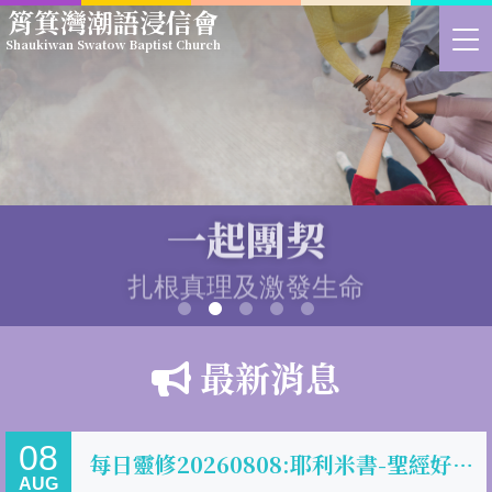
Skip
筲箕灣潮語浸信會
to
>
Shaukiwan Swatow Baptist Church
main
切
content
換
選
單
一起禱告
一起團契
經歷神聽禱告的喜悅
扎根真理及激發生命
最新消息
08
每日靈修20260808:耶利米書-聖經好好吃
AUG